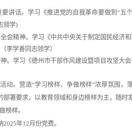
重要讲话。
学习《推进党的自我革命要做到
“
五
志领学
)
中全会精神。
学习《中共中央关于制定国民经济和
。
（李学善同志领学）
精神。
学习《德州市干部作风建设暨项目攻坚大会
）
活动。
营造
“
学习榜样、争做榜样
”
浓厚氛围，
的部署要求，以教育领域和身边榜样为主，随时
做榜样。
纳
2025
年
12
月份党费。