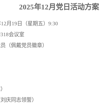
2025
年
12
月党日活动方案
年
12
月
19
日（星期五）
9:30
楼
318
会议室
党员（佩戴党员徽章）
体）
（刘庆同志领誓）