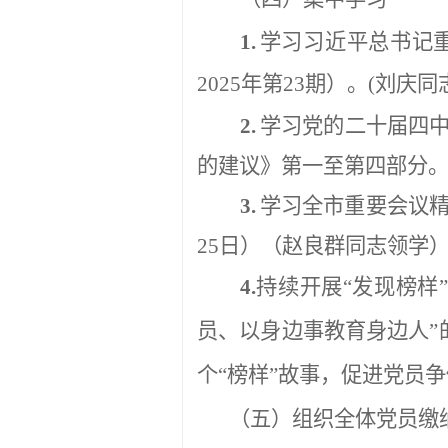
1.
学习习近平总书记
2025
年第
23
期）。
(
刘庆同
2.
学习党的二十届四
的建议》第一至第四部分
3.
学习全市重要会议
25
日
）
（赵良群同志领学
4.
持续开展
“
发现榜样
”
员、以身边事教育身边人
”
个
“
榜样
”
故事，促进党员争
（五）组织全体党员缴