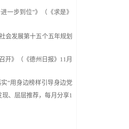
个进一步到位
”
》（《求是》
社会发展第十五个五年规划
召开》（
《德州日报》
11
月
落实
“
用身边榜样引导身边党
发现、层层推荐，每月分享
1