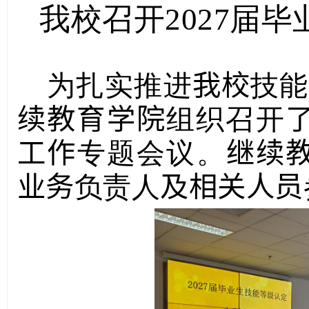
我校召开2027届
为扎实推进
我校
技能
续教育学院
组织召开
工作
专题会议。
继续
业务
负责人
及相关人员